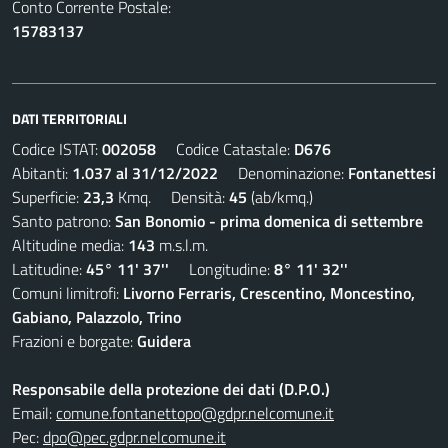
Conto Corrente Postale:
15783137
DATI TERRITORIALI
Codice ISTAT:
002058
Codice Catastale:
D676
Abitanti:
1.037 al 31/12/2022
Denominazione:
Fontanettesi
Superficie:
23,3
Kmq. Densità:
45
(ab/kmq.)
Santo patrono:
San Bonomio - prima domenica di settembre
Altitudine media:
143
m.s.l.m.
Latitudine:
45° 11' 37''
Longitudine:
8° 11' 32''
Comuni limitrofi:
Livorno Ferraris, Crescentino, Moncestino,
Gabiano, Palazzolo, Trino
Frazioni e borgate:
Guidera
Responsabile della protezione dei dati (D.P.O.)
Email:
comune.fontanettopo@gdpr.nelcomune.it
Pec:
dpo@pec.gdpr.nelcomune.it