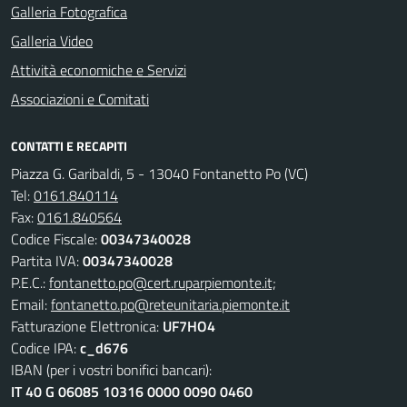
Galleria Fotografica
Galleria Video
Attività economiche e Servizi
Associazioni e Comitati
CONTATTI E RECAPITI
Piazza G. Garibaldi, 5 - 13040 Fontanetto Po (VC)
Tel:
0161.840114
Fax:
0161.840564
Codice Fiscale:
00347340028
Partita IVA:
00347340028
P.E.C.:
fontanetto.po@cert.ruparpiemonte.it;
Email:
fontanetto.po@reteunitaria.piemonte.it
Fatturazione Elettronica:
UF7HO4
Codice IPA:
c_d676
IBAN (per i vostri bonifici bancari):
IT 40 G 06085 10316 0000 0090 0460