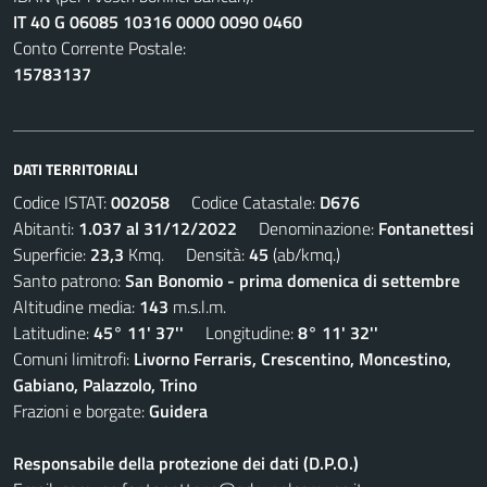
IT 40 G 06085 10316 0000 0090 0460
Conto Corrente Postale:
15783137
DATI TERRITORIALI
Codice ISTAT:
002058
Codice Catastale:
D676
Abitanti:
1.037 al 31/12/2022
Denominazione:
Fontanettesi
Superficie:
23,3
Kmq. Densità:
45
(ab/kmq.)
Santo patrono:
San Bonomio - prima domenica di settembre
Altitudine media:
143
m.s.l.m.
Latitudine:
45° 11' 37''
Longitudine:
8° 11' 32''
Comuni limitrofi:
Livorno Ferraris, Crescentino, Moncestino,
Gabiano, Palazzolo, Trino
Frazioni e borgate:
Guidera
Responsabile della protezione dei dati (D.P.O.)