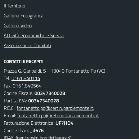
Il Territorio
Galleria Fotografica
Galleria Video
Attività economiche e Servizi
Associazioni e Comitati
CONTATTI E RECAPITI
Piazza G. Garibaldi, 5 - 13040 Fontanetto Po (VC)
Tel:
0161.840114
Fax:
0161.840564
Codice Fiscale:
00347340028
Partita IVA:
00347340028
P.E.C.:
fontanetto.po@cert.ruparpiemonte.it;
Email:
fontanetto.po@reteunitaria.piemonte.it
Fatturazione Elettronica:
UF7HO4
Codice IPA:
c_d676
IBAN (per i vostri bonifici bancari):