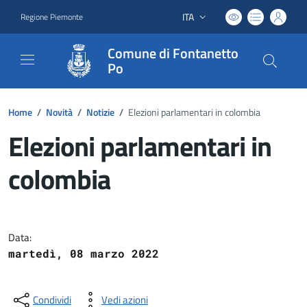
ITA
Regione Piemonte
Lingua attiva:
Comune di Fontanetto
Po
Home
/
Novità
/
Notizie
/
Elezioni parlamentari in colombia
Elezioni parlamentari in
colombia
Dettagli del documento
Data:
martedì, 08 marzo 2022
Condividi
Vedi azioni