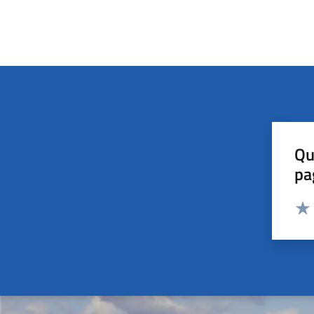
Qu
pa
Valut
Valu