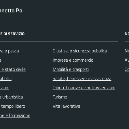
anetto Po
E DI SERVIZIO
N
ra e pesca
Giustizia e sicurezza pubblica
No
e
Imprese e commercio
Av
e stato civile
Mobilità e trasporti
C
ubblici
Salute, benessere e assistenza
zioni
Tributi, finanze e contravvenzioni
 urbanistica
Turismo
e tempo libero
Vita lavorativa
ne e formazione