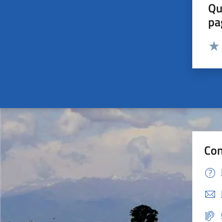
Qu
pa
Valut
Valu
Con