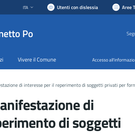
Utenti con dislessia
Aree 
ITA
Lingua attiva:
netto Po
Segu
zi
Vivere il Comune
Accesso all'informazi
tazione di interesse per il reperimento di soggetti privati per forni
anifestazione di
eperimento di soggetti