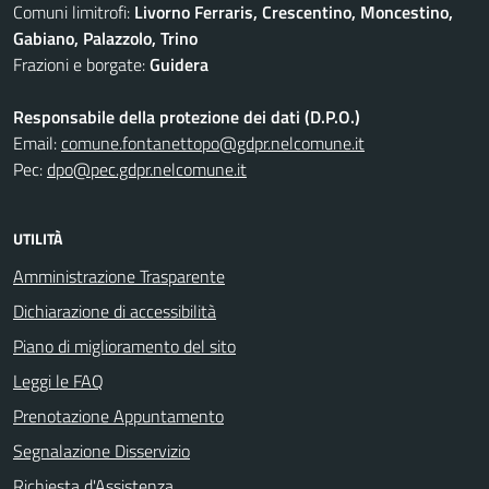
Comuni limitrofi:
Livorno Ferraris, Crescentino, Moncestino,
Gabiano, Palazzolo, Trino
Frazioni e borgate:
Guidera
Responsabile della protezione dei dati (D.P.O.)
Email:
comune.fontanettopo@gdpr.nelcomune.it
Pec:
dpo@pec.gdpr.nelcomune.it
UTILITÀ
Amministrazione Trasparente
Dichiarazione di accessibilità
Piano di miglioramento del sito
Leggi le FAQ
Prenotazione Appuntamento
Segnalazione Disservizio
Richiesta d'Assistenza