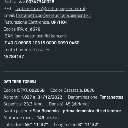
Partita IVA:
00347340028
P.E.C.:
fontanetto.po@cert.ruparpiemonte.it;
Email:
fontanetto.po@reteunitaria.piemonte.it
Fatturazione Elettronica:
UF7HO4
Codice IPA:
c_d676
IBAN (per i vostri bonifici bancari):
IT 40 G 06085 10316 0000 0090 0460
Conto Corrente Postale:
15783137
DATI TERRITORIALI
Codice ISTAT:
002058
Codice Catastale:
D676
Abitanti:
1.037 al 31/12/2022
Denominazione:
Fontanettesi
Superficie:
23,3
Kmq. Densità:
45
(ab/kmq.)
Santo patrono:
San Bonomio - prima domenica di settembre
Altitudine media:
143
m.s.l.m.
Latitudine:
45° 11' 37''
Longitudine:
8° 11' 32''