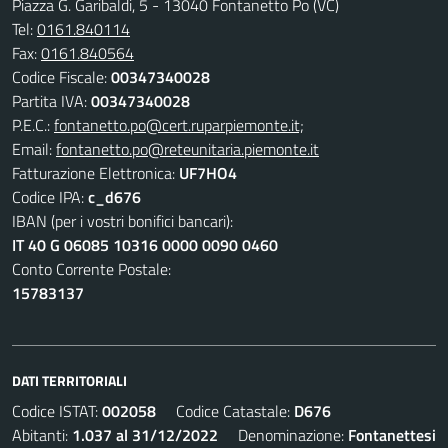
Piazza G. Garibaldi, 5 - 13040 Fontanetto Po (VC)
Tel:
0161.840114
Fax:
0161.840564
Codice Fiscale:
00347340028
Partita IVA:
00347340028
P.E.C.:
fontanetto.po@cert.ruparpiemonte.it;
Email:
fontanetto.po@reteunitaria.piemonte.it
Fatturazione Elettronica:
UF7HO4
Codice IPA:
c_d676
IBAN (per i vostri bonifici bancari):
IT 40 G 06085 10316 0000 0090 0460
Conto Corrente Postale:
15783137
DATI TERRITORIALI
Codice ISTAT:
002058
Codice Catastale:
D676
Abitanti:
1.037 al 31/12/2022
Denominazione:
Fontanettesi