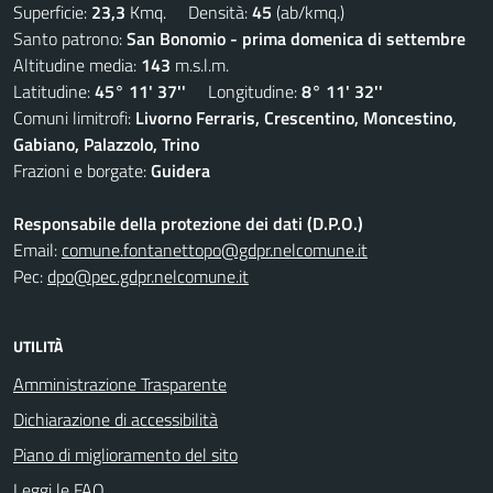
Superficie:
23,3
Kmq. Densità:
45
(ab/kmq.)
Santo patrono:
San Bonomio - prima domenica di settembre
Altitudine media:
143
m.s.l.m.
Latitudine:
45° 11' 37''
Longitudine:
8° 11' 32''
Comuni limitrofi:
Livorno Ferraris, Crescentino, Moncestino,
Gabiano, Palazzolo, Trino
Frazioni e borgate:
Guidera
Responsabile della protezione dei dati (D.P.O.)
Email:
comune.fontanettopo@gdpr.nelcomune.it
Pec:
dpo@pec.gdpr.nelcomune.it
UTILITÀ
Amministrazione Trasparente
Dichiarazione di accessibilità
Piano di miglioramento del sito
Leggi le FAQ