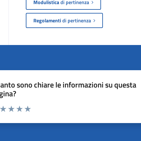
Modulistica
di pertinenza
Regolamenti
di pertinenza
anto sono chiare le informazioni su questa
gina?
a da 1 a 5 stelle la pagina
ta 1 stelle su 5
Valuta 2 stelle su 5
Valuta 3 stelle su 5
Valuta 4 stelle su 5
Valuta 5 stelle su 5