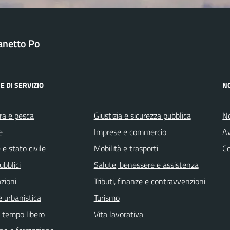
anetto Po
E DI SERVIZIO
N
ra e pesca
Giustizia e sicurezza pubblica
No
e
Imprese e commercio
Av
e stato civile
Mobilità e trasporti
C
ubblici
Salute, benessere e assistenza
zioni
Tributi, finanze e contravvenzioni
 urbanistica
Turismo
e tempo libero
Vita lavorativa