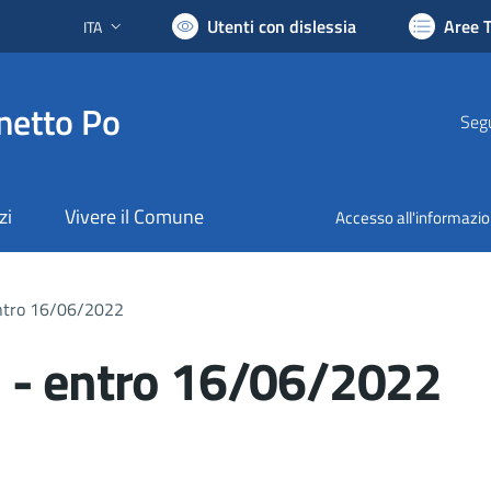
Utenti con dislessia
Aree 
ITA
Lingua attiva:
netto Po
Segu
zi
Vivere il Comune
Accesso all'informazi
ntro 16/06/2022
 - entro 16/06/2022
nto