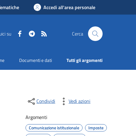
Tematiche
Accedi all'area personale
Facebook
Telegram
RSS
ici su
Cerca
one
Documenti e dati
Tutti gli argomenti
Condividi
Vedi azioni
Argomenti
Comunicazione istituzionale
Imposte